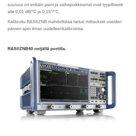
suuruus on erittäin pieni ja vaihepoikkeamat ovat tyypillisesti
alle 0,01 dB/°C ja 0,15°/°C.
Kalibroitu R&S®ZNB mahdollistaa tarkat mittaukset useiden
päivien ajan ilman uudelleenkalibrointia.
R&S®ZNB40 neljällä portilla.