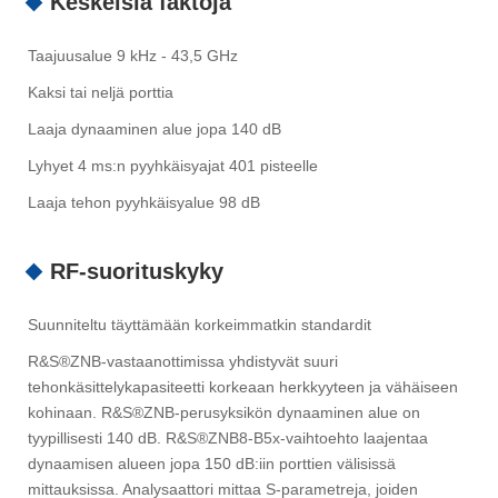
Keskeisiä faktoja
Taajuusalue 9 kHz - 43,5 GHz
Kaksi tai neljä porttia
Laaja dynaaminen alue jopa 140 dB
Lyhyet 4 ms:n pyyhkäisyajat 401 pisteelle
Laaja tehon pyyhkäisyalue 98 dB
RF-suorituskyky
Suunniteltu täyttämään korkeimmatkin standardit
R&S®ZNB-vastaanottimissa yhdistyvät suuri
tehonkäsittelykapasiteetti korkeaan herkkyyteen ja vähäiseen
kohinaan. R&S®ZNB-perusyksikön dynaaminen alue on
tyypillisesti 140 dB. R&S®ZNB8-B5x-vaihtoehto laajentaa
dynaamisen alueen jopa 150 dB:iin porttien välisissä
mittauksissa. Analysaattori mittaa S-parametreja, joiden