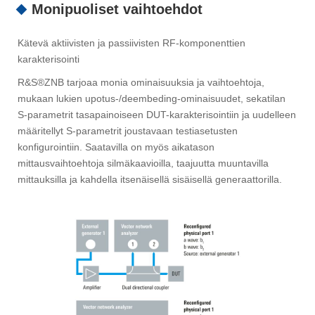
Monipuoliset vaihtoehdot
Kätevä aktiivisten ja passiivisten RF-komponenttien
karakterisointi
R&S®ZNB tarjoaa monia ominaisuuksia ja vaihtoehtoja,
mukaan lukien upotus-/deembeding-ominaisuudet, sekatilan
S-parametrit tasapainoiseen DUT-karakterisointiin ja uudelleen
määritellyt S-parametrit joustavaan testiasetusten
konfigurointiin. Saatavilla on myös aikatason
mittausvaihtoehtoja silmäkaavioilla, taajuutta muuntavilla
mittauksilla ja kahdella itsenäisellä sisäisellä generaattorilla.