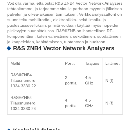
Voit olla varma, että ostat R&S ZNB4 Vector Network Analyzers
tehtaaltamme, ja tarjoamme sinulle parhaan myynnin jälkeisen
palvelun ja oikea-aikaisen toimituksen. Verkkoanalysaattorit on
suunniteltu mobiiliradio-, elektroniikka- sekä ilmailu- ja
puolustussovelluksiin, ja niitä voidaan käyttää myös nopeiden
piirilevyjen suunnittelussa. R&S®ZNB on ihanteellinen RF-
komponenttien, kuten vahvistimien, sekoittimien, suodattimien
ja kaapeleiden, kehittämiseen, tuotantoon ja huoltoon.
R&S ZNB4 Vector Network Analyzers
Mallit
Portit
Taajuus
Liittimet
R&S®ZNB4
2
4,5
Tilausnumero
N (f)
porttia
GHz
1334.3330.22
R&S®ZNB4
4
4,5
Tilausnumero
N (f)
porttia
GHz
1334.3330.24