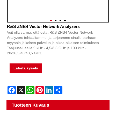
R&S ZNB4 Vector Network Analyzers
Voit olla varma, että ostat R&S ZNB4 Vector Network
Analyzers tehtaaltamme, ja tarjoamme sinulle parhaan
myynnin jälkeisen palvelun ja oikea-aikaisen toimituksen.
Taajuusalueella 9 kHz - 4,5/8,5 GHz ja 100 kHz -
20/26,5/40/43,5 GHz.
Lähetä kysely
Facebook
X
WhatsApp
Pinterest
LinkedIn
Share
Tuotteen Kuvaus