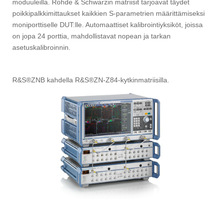
moduuleilla. Rohde & Schwarzin matriisit tarjoavat täydet
poikkipalkkimittaukset kaikkien S-parametrien määrittämiseksi
moniporttiselle DUT:lle. Automaattiset kalibrointiyksiköt, joissa
on jopa 24 porttia, mahdollistavat nopean ja tarkan
asetuskalibroinnin.
R&S®ZNB kahdella R&S®ZN-Z84-kytkinmatriisilla.