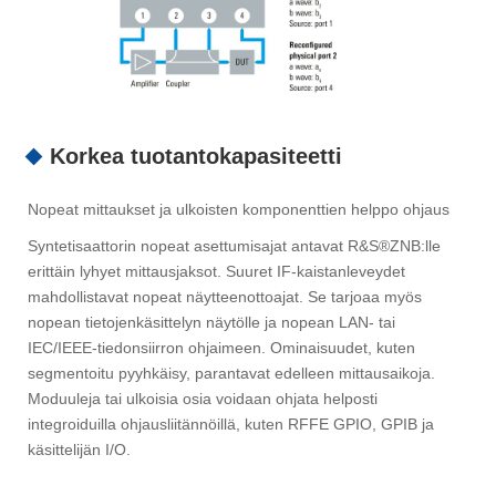
Korkea tuotantokapasiteetti
Nopeat mittaukset ja ulkoisten komponenttien helppo ohjaus
Syntetisaattorin nopeat asettumisajat antavat R&S®ZNB:lle
erittäin lyhyet mittausjaksot. Suuret IF-kaistanleveydet
mahdollistavat nopeat näytteenottoajat. Se tarjoaa myös
nopean tietojenkäsittelyn näytölle ja nopean LAN- tai
IEC/IEEE-tiedonsiirron ohjaimeen. Ominaisuudet, kuten
segmentoitu pyyhkäisy, parantavat edelleen mittausaikoja.
Moduuleja tai ulkoisia osia voidaan ohjata helposti
integroiduilla ohjausliitännöillä, kuten RFFE GPIO, GPIB ja
käsittelijän I/O.