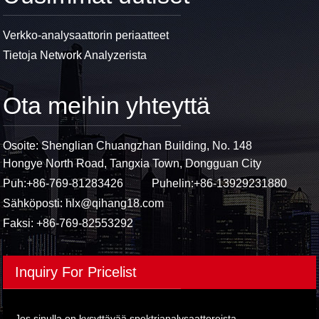
Verkko-analysaattorin periaatteet
Tietoja Network Analyzerista
Ota meihin yhteyttä
Osoite: Shenglian Chuangzhan Building, No. 148
Hongye North Road, Tangxia Town, Dongguan City
Puh:
+86-769-81283426
Puhelin:
+86-13929231880
Sähköposti:
hlx@qihang18.com
Faksi: +86-769-82553292
Inquiry For Pricelist
Jos sinulla on kysyttävää spektrianalysaattoreista,