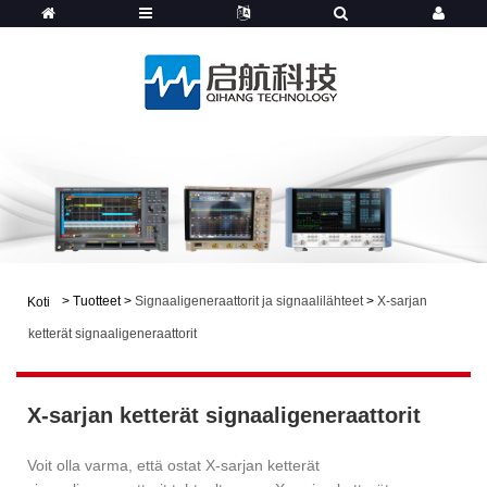
>
Tuotteet
>
Signaaligeneraattorit ja signaalilähteet
>
X-sarjan
Koti
ketterät signaaligeneraattorit
X-sarjan ketterät signaaligeneraattorit
Voit olla varma, että ostat X-sarjan ketterät