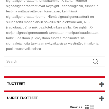
signaaligeneraattorit tehtaaltamme. X-sarjan ketterät
signaaligeneraattorit ovat Keysight Technologiesin, tunnetun
testi- ja mittauslaitteiden toimittajan, kehittämä
signaaligeneraattoriperhe. Nämä signaaligeneraattorit on
suunniteltu monenlaisiin sovelluksiin elektroniikan, RF-
(radiotaajuus) ja mikroaaltotekniikan alalla. Keysightin X-
sarjan signaaligeneraattorit tunnetaan monipuolisuudestaan,
tarkkuudestaan ​​ja kyvystään tuottaa monimutkaisia ​​
signaaleja, joita tarvitaan nykyaikaisissa viestintä-, ilmailu- ja
puolustussovelluksissa.
TUOTTEET
UUDET TUOTTEET
View as