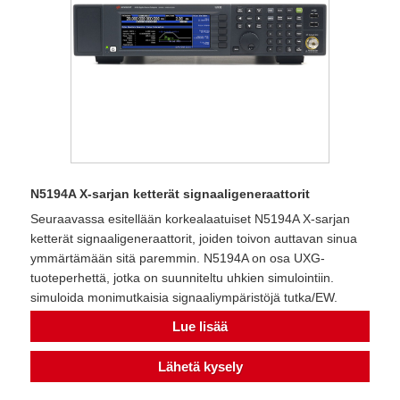
N5194A X-sarjan ketterät signaaligeneraattorit
Seuraavassa esitellään korkealaatuiset N5194A X-sarjan
ketterät signaaligeneraattorit, joiden toivon auttavan sinua
ymmärtämään sitä paremmin. N5194A on osa UXG-
tuoteperhettä, jotka on suunniteltu uhkien simulointiin.
simuloida monimutkaisia ​​signaaliympäristöjä tutka/EW.
Lue lisää
Lähetä kysely