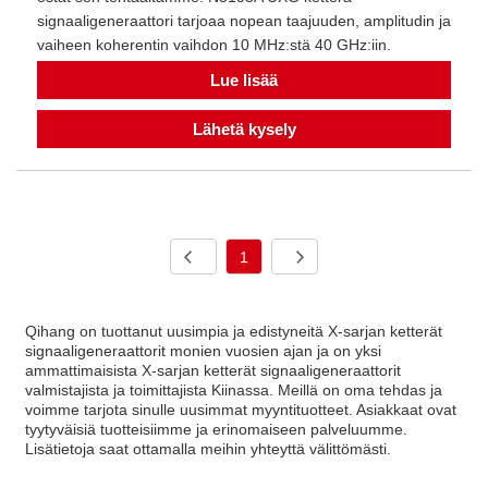
signaaligeneraattori tarjoaa nopean taajuuden, amplitudin ja
vaiheen koherentin vaihdon 10 MHz:stä 40 GHz:iin.
Lue lisää
Lähetä kysely
1
Qihang on tuottanut uusimpia ja edistyneitä X-sarjan ketterät
signaaligeneraattorit monien vuosien ajan ja on yksi
ammattimaisista X-sarjan ketterät signaaligeneraattorit
valmistajista ja toimittajista Kiinassa. Meillä on oma tehdas ja
voimme tarjota sinulle uusimmat myyntituotteet. Asiakkaat ovat
tyytyväisiä tuotteisiimme ja erinomaiseen palveluumme.
Lisätietoja saat ottamalla meihin yhteyttä välittömästi.