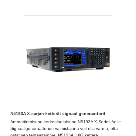
N5193A X-sarjan ketterät signaaligeneraattorit
Ammattimaisena korkealaatuisena N5193A X-Series Agile
Signaaligeneraattorien valmistajana voit olla varma, että
ostat sen tehtaaltamme. N5193A UXG ketterä