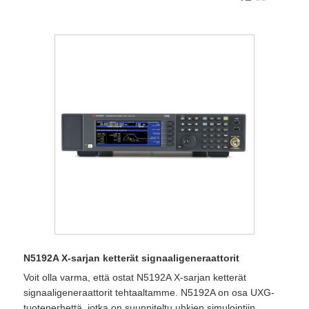
N5192A X-sarjan ketterät signaaligeneraattorit
Voit olla varma, että ostat N5192A X-sarjan ketterät
signaaligeneraattorit tehtaaltamme. N5192A on osa UXG-
tuoteperhettä, jotka on suunniteltu uhkien simulointiin.