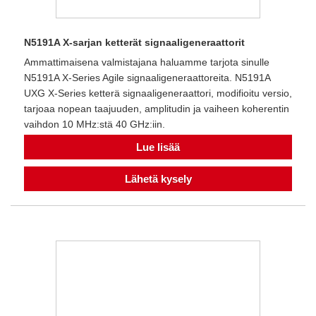
N5191A X-sarjan ketterät signaaligeneraattorit
Ammattimaisena valmistajana haluamme tarjota sinulle
N5191A X-Series Agile signaaligeneraattoreita. N5191A
UXG X-Series ketterä signaaligeneraattori, modifioitu versio,
tarjoaa nopean taajuuden, amplitudin ja vaiheen koherentin
vaihdon 10 MHz:stä 40 GHz:iin.
Lue lisää
Lähetä kysely