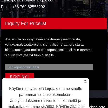
Sähköposti:
hlx@qihang18.com
Faksi: +86-769-82553292
Inquiry For Pricelist
Jos sinulla on kysyttävää spektrianalysaattoreista,
verkkoanalysaattoreista, signaaligeneraattoreista tai
hinnastosta, jätä meille sähköpostiosoitteesi, niin otamme
sinuun yhteyttä 24 tunnin sisällä.
X
Käytämme evästeitä tarjotaksemme sinulle
paremman selauskokemuksen,
analysoidaksemme sivuston liikennettä ja
mukauttaaksemme sisältöä. Käyttämällä tätä
Copyright © 2023 Dongguan Qihang Electronic Technology