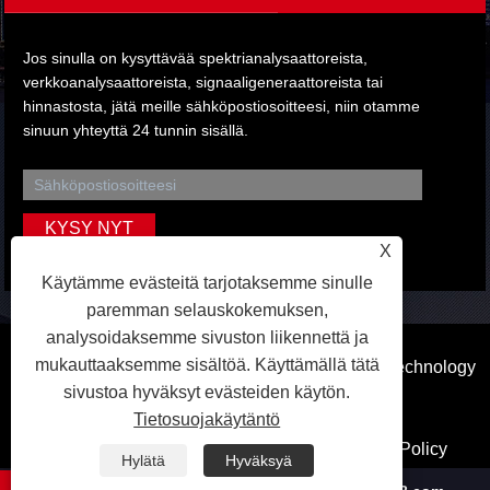
Jos sinulla on kysyttävää spektrianalysaattoreista,
verkkoanalysaattoreista, signaaligeneraattoreista tai
hinnastosta, jätä meille sähköpostiosoitteesi, niin otamme
sinuun yhteyttä 24 tunnin sisällä.
X
Käytämme evästeitä tarjotaksemme sinulle
paremman selauskokemuksen,
analysoidaksemme sivuston liikennettä ja
mukauttaaksemme sisältöä. Käyttämällä tätä
Copyright © 2023 Dongguan Qihang Electronic Technology
sivustoa hyväksyt evästeiden käytön.
Co.,Ltd. Kaikki oikeudet pidätetään.
Tietosuojakäytäntö
Linkit
Sitemap
RSS
XML
Privacy Policy
Hylätä
Hyväksyä