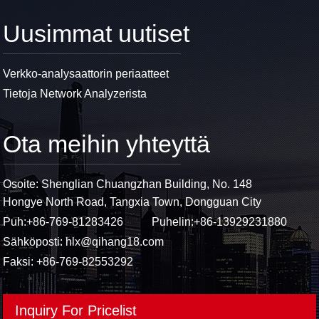
Uusimmat uutiset
Verkko-analysaattorin periaatteet
Tietoja Network Analyzerista
Ota meihin yhteyttä
Osoite: Shenglian Chuangzhan Building, No. 148
Hongye North Road, Tangxia Town, Dongguan City
Puh:
+86-769-81283426
Puhelin:
+86-13929231880
Sähköposti:
hlx@qihang18.com
Faksi: +86-769-82553292
Inquiry For Pricelist