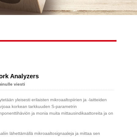
Live
ork Analyzers
inulle viesti
etään yleisesti erilaisten mikroaaltopiirien ja -laitteiden
tarjoaa korkean tarkkuuden S-parametrin
ponenttihäviön ja monia muita mittausindikaattoreita ja on
liin lähettämällä mikroaaltosignaaleja ja mittaa sen