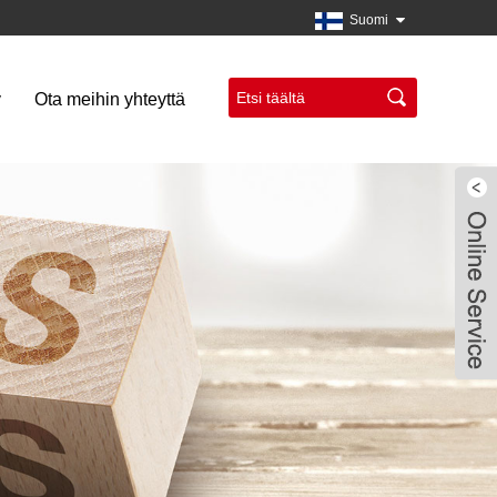
Suomi
y
Ota meihin yhteyttä