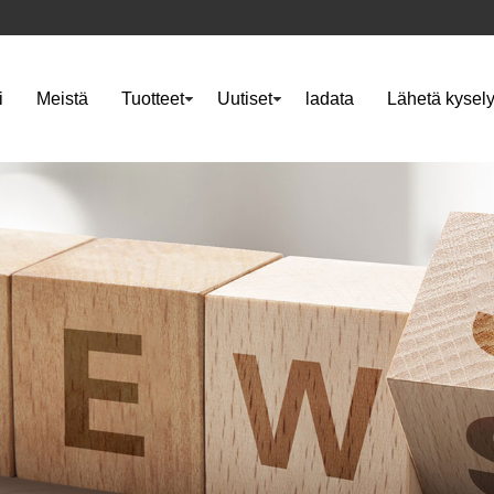
i
Meistä
Tuotteet
Uutiset
ladata
Lähetä kysel