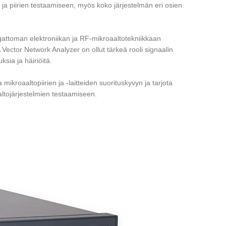
en ja piirien testaamiseen, myös koko järjestelmän eri osien
gattoman elektroniikan ja RF-mikroaaltotekniikkaan
 Vector Network Analyzer on ollut tärkeä rooli signaalin
sia ja häiriöitä.
 mikroaaltopiirien ja -laitteiden suorituskyvyn ja tarjota
ltojärjestelmien testaamiseen.