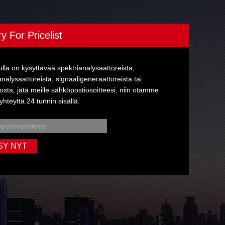
ry For Pricelist
ulla on kysyttävää spektrianalysaattoreista,
nalysaattoreista, signaaligeneraattoreista tai
osta, jätä meille sähköpostiosoitteesi, niin otamme
yhteyttä 24 tunnin sisällä.