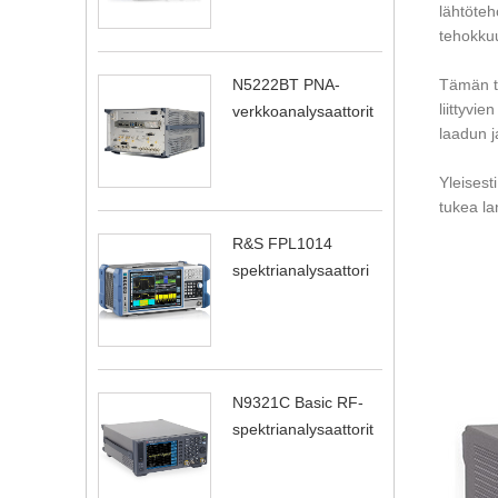
lähtöteh
tehokkuu
N5222BT PNA-
Tämän ty
liittyvi
verkkoanalysaattorit
laadun j
Yleisesti
tukea la
R&S FPL1014
spektrianalysaattori
N9321C Basic RF-
spektrianalysaattorit