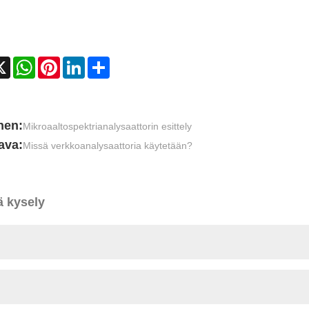
cebook
X
WhatsApp
Pinterest
LinkedIn
Share
nen:
Mikroaaltospektrianalysaattorin esittely
ava:
Missä verkkoanalysaattoria käytetään?
ä kysely