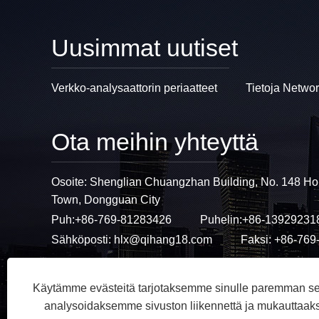
Uusimmat uutiset
Verkko-analysaattorin periaatteet
Tietoja Networ
Ota meihin yhteyttä
Osoite: Shenglian Chuangzhan Building, No. 148 Ho
Town, Dongguan City
Puh:
+86-769-81283426
Puhelin:
+86-13929231
Sähköposti:
hlx@qihang18.com
Faksi: +86-76
Käytämme evästeitä tarjotaksemme sinulle paremman s
analysoidaksemme sivuston liikennettä ja mukauttaak