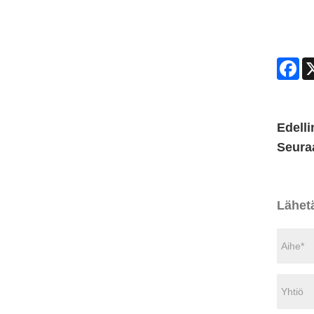
Fa
Edelli
Seura
Lähet