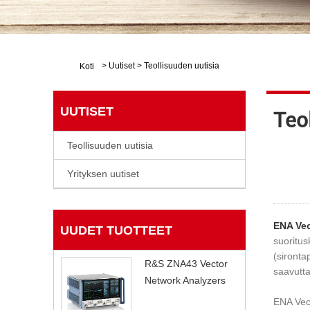
>
Uutiset
>
Teollisuuden uutisia
Koti
UUTISET
Teo
Teollisuuden uutisia
Yrityksen uutiset
ENA Vec
UUDET TUOTTEET
suoritus
(sironta
R&S ZNA43 Vector
saavutt
Network Analyzers
ENA Vect