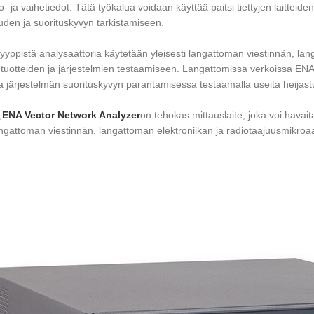
o- ja vaihetiedot. Tätä työkalua voidaan käyttää paitsi tiettyjen laitteid
den ja suorituskyvyn tarkistamiseen.
yppistä analysaattoria käytetään yleisesti langattoman viestinnän, lan
en tuotteiden ja järjestelmien testaamiseen. Langattomissa verkoissa ENA
a järjestelmän suorituskyvyn parantamisessa testaamalla useita heijastuk
,
ENA Vector Network Analyzer
on tehokas mittauslaite, joka voi havaita
ngattoman viestinnän, langattoman elektroniikan ja radiotaajuusmikroaa