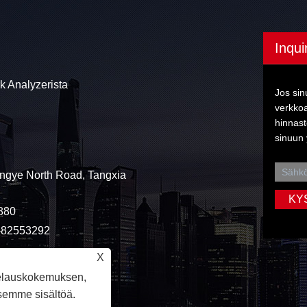
Inqui
k Analyzerista
Jos sin
verkkoa
hinnast
sinuun 
ngye North Road, Tangxia
880
9-82553292
X
elauskokemuksen,
semme sisältöä.