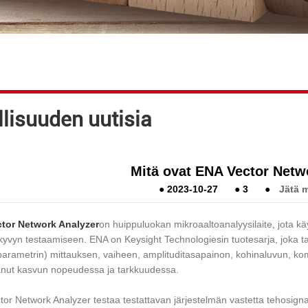
llisuuden uutisia
Mitä ovat ENA Vector Netw
●
2023-10-27
●
3
●
Jätä m
tor Network Analyzer
on huippuluokan mikroaaltoanalyysilaite, jota käyt
kyvyn testaamiseen. ENA on Keysight Technologiesin tuotesarja, joka 
parametrin) mittauksen, vaiheen, amplituditasapainon, kohinaluvun, kom
anut kasvun nopeudessa ja tarkkuudessa.
or Network Analyzer testaa testattavan järjestelmän vastetta tehosignaa