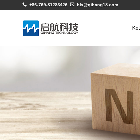
+86-769-81283426
hlx@qihang18.com
Kot