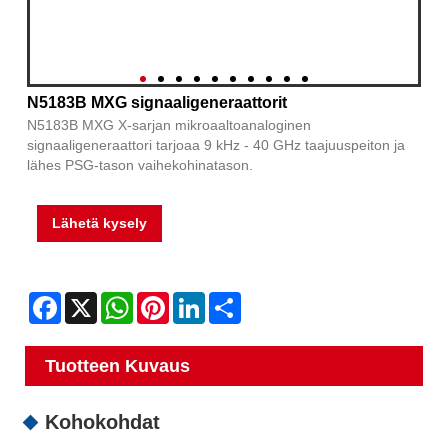
N5183B MXG signaaligeneraattorit
N5183B MXG X-sarjan mikroaaltoanaloginen
signaaligeneraattori tarjoaa 9 kHz - 40 GHz taajuuspeiton ja
lähes PSG-tason vaihekohinatason.
Lähetä kysely
Facebook
X
WhatsApp
Pinterest
LinkedIn
Share
Tuotteen Kuvaus
Kohokohdat