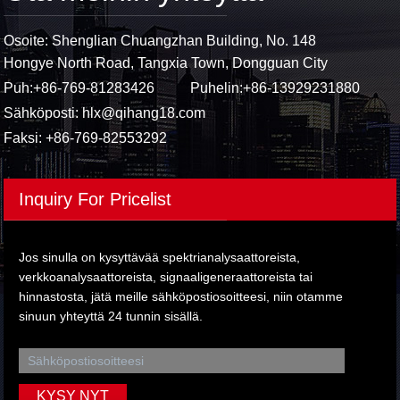
Osoite: Shenglian Chuangzhan Building, No. 148
Hongye North Road, Tangxia Town, Dongguan City
Puh:
+86-769-81283426
Puhelin:
+86-13929231880
Sähköposti:
hlx@qihang18.com
Faksi: +86-769-82553292
Inquiry For Pricelist
Jos sinulla on kysyttävää spektrianalysaattoreista,
verkkoanalysaattoreista, signaaligeneraattoreista tai
hinnastosta, jätä meille sähköpostiosoitteesi, niin otamme
sinuun yhteyttä 24 tunnin sisällä.