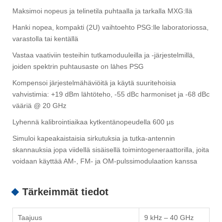
Maksimoi nopeus ja telinetila puhtaalla ja tarkalla MXG:llä
Hanki nopea, kompakti (2U) vaihtoehto PSG:lle laboratoriossa,
varastolla tai kentällä
Vastaa vaativiin testeihin tutkamoduuleilla ja -järjestelmillä,
joiden spektrin puhtausaste on lähes PSG
Kompensoi järjestelmähäviöitä ja käytä suuritehoisia
vahvistimia: +19 dBm lähtöteho, -55 dBc harmoniset ja -68 dBc
vääriä @ 20 GHz
Lyhennä kalibrointiaikaa kytkentänopeudella 600 µs
Simuloi kapeakaistaisia ​​sirkutuksia ja tutka-antennin
skannauksia jopa viidellä sisäisellä toimintogeneraattorilla, joita
voidaan käyttää AM-, FM- ja OM-pulssimodulaation kanssa
Tärkeimmät tiedot
Taajuus
9 kHz – 40 GHz