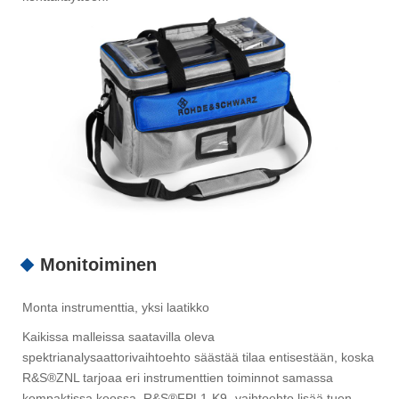
Monitoiminen
Monta instrumenttia, yksi laatikko
Kaikissa malleissa saatavilla oleva
spektrianalysaattorivaihtoehto säästää tilaa entisestään, koska
R&S®ZNL tarjoaa eri instrumenttien toiminnot samassa
kompaktissa koossa. R&S®FPL1-K9 -vaihtoehto lisää tuen