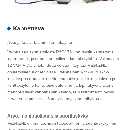
Kannettava
Akku ja tasavirtalähde kenttäkäyttöön
Valinnaisen akun ansiosta R&S®ZNL on täysin kannettava
instrumentti, joka on ihanteellinen kenttäkäyttöön. Valinnaista
12 V/24 V DC virtalähdettä voidaan käyttää R&S®ZNL:n
ohjaamiseen ajoneuvoissa. Valinnainen R&S®FPL1-Z2-
kuljetuspussi suojaa laitetta vaurioilta ja lialta kuljetuksen ja
kenttäkäytön aikana. Sivutuulettimet ja läpinäkyvä yläkansi
mahdollistavat kannettavan käytön, kun instrumentti pysyy
turvallisesti pussissa. Saatavilla myös kantoliivikotelo.
Arvo, monipuolisuus ja suorituskyky
R&S®ZNL on ihanteellinen taloudellinen ja suorituskykyinen