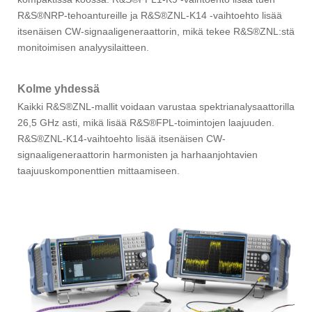
R&S®NRP-tehoantureille ja R&S®ZNL-K14 -vaihtoehto lisää
itsenäisen CW-signaaligeneraattorin, mikä tekee R&S®ZNL:stä
monitoimisen analyysilaitteen.
Kolme yhdessä
Kaikki R&S®ZNL-mallit voidaan varustaa spektrianalysaattorilla
26,5 GHz asti, mikä lisää R&S®FPL-toimintojen laajuuden.
R&S®ZNL-K14-vaihtoehto lisää itsenäisen CW-
signaaligeneraattorin harmonisten ja harhaanjohtavien
taajuuskomponenttien mittaamiseen.