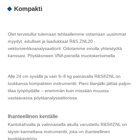
Kompakti
Olet tervetullut tulemaan tehtaallemme ostamaan uusimmat
myydyt, edulliset ja laadukkaat R&S ZNL20 -
vektoriverkkoanalysaattorit. Odotamme innolla yhteistyötä
kanssasi. Pöytäkoneen VNA pienellä muotokertoimella
Alle 24 cm syvällä ja vain 6–8 kg painavalla R&S®ZNL on
luokkansa kompaktein instrumentti. Pieni tilanjälki jättää paljon
tilaa työpöydälle – enemmän kuin missään muussa
vastaavassa pöytäanalysaattorissa.
Ihanteellinen kentälle
Kantokahvalla ja valinnaisella akulla varustettu R&S®ZNL on
täysin kannettava instrumentti, joka on ihanteellinen
kenttäkäyttöön.