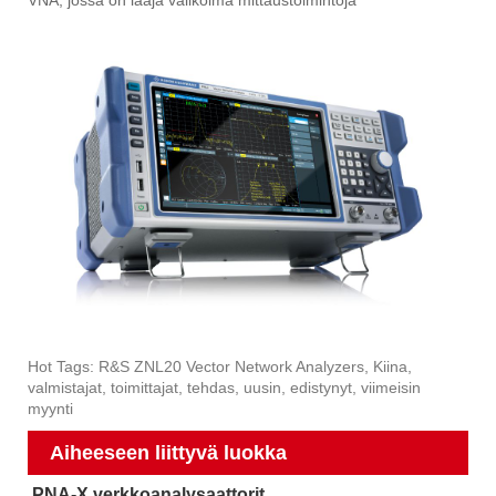
VNA, jossa on laaja valikoima mittaustoimintoja
Hot Tags: R&S ZNL20 Vector Network Analyzers, Kiina,
valmistajat, toimittajat, tehdas, uusin, edistynyt, viimeisin
myynti
Aiheeseen liittyvä luokka
PNA-X verkkoanalysaattorit