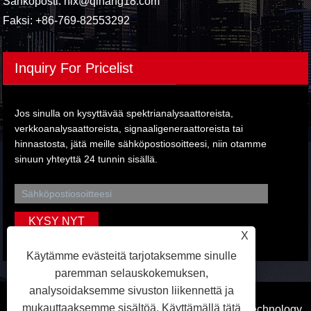
Sähköposti:
hlx@qihang18.com
Faksi: +86-769-82553292
Inquiry For Pricelist
Jos sinulla on kysyttävää spektrianalysaattoreista,
verkkoanalysaattoreista, signaaligeneraattoreista tai
hinnastosta, jätä meille sähköpostiosoitteesi, niin otamme
sinuun yhteyttä 24 tunnin sisällä.
X
Käytämme evästeitä tarjotaksemme sinulle
paremman selauskokemuksen,
analysoidaksemme sivuston liikennettä ja
mukauttaaksemme sisältöä. Käyttämällä tätä
Copyright © 2023 Dongguan Qihang Electronic Technology