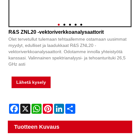
R&S ZNL20 -vektoriverkkoanalysaattorit
Olet tervetullut tulemaan tehtaallemme ostamaan uusimmat
myydyt, edulliset ja laadukkaat R&S ZNL20 -
vektoriverkkoanalysaattorit. Odotamme innolla yhteistyötä
kanssasi. Valinnainen spektrianalyysi- ja tehoanturituki 26,5
GHz asti
Lähetä kysely
Facebook
X
WhatsApp
Pinterest
LinkedIn
Share
Tuotteen Kuvaus