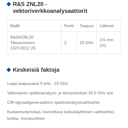
R&S ZNL20 -
vektoriverkkoanalysaattorit
Mallit
Portit
Taajuus
Liittimet
R&S®ZNL20
3,5 mm
Tilausnumero
2
20 GHz
(m)
1323.0012.20
Keskeisiä faktoja
Laaja taajuusalue 5 kHz - 20 GHz
Valinnainen spektrianalyysi- ja tehoanturituki 26,5 GHz asti
CW-signaaligeneraattorin spektrianalyysivaihtoehto
Kustannustehokas, kannettava (akkukäyttöinen vaihtoehto),
tarkka, monipuolinen