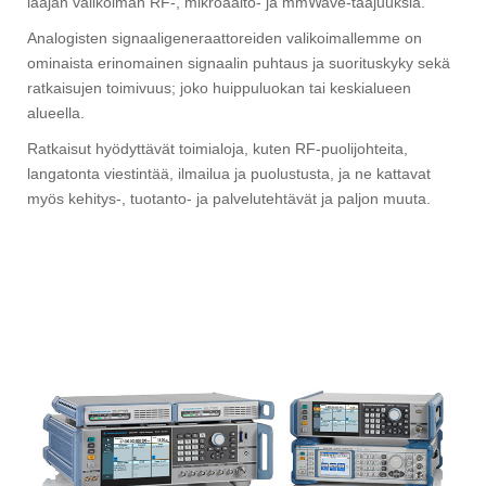
laajan valikoiman RF-, mikroaalto- ja mmWave-taajuuksia.
Analogisten signaaligeneraattoreiden valikoimallemme on
ominaista erinomainen signaalin puhtaus ja suorituskyky sekä
ratkaisujen toimivuus; joko huippuluokan tai keskialueen
alueella.
Ratkaisut hyödyttävät toimialoja, kuten RF-puolijohteita,
langatonta viestintää, ilmailua ja puolustusta, ja ne kattavat
myös kehitys-, tuotanto- ja palvelutehtävät ja paljon muuta.