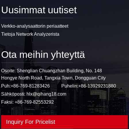
Uusimmat uutiset
Verkko-analysaattorin periaatteet
Tietoja Network Analyzerista
Ota meihin yhteyttä
Osoite: Shenglian Chuangzhan Building, No. 148
Hongye North Road, Tangxia Town, Dongguan City
Puh:
+86-769-81283426
Puhelin:
+86-13929231880
Sähköposti:
hlx@qihang18.com
Faksi: +86-769-82553292
Inquiry For Pricelist