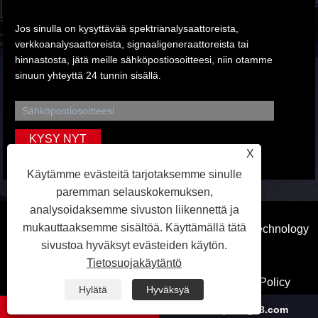
Jos sinulla on kysyttävää spektrianalysaattoreista,
verkkoanalysaattoreista, signaaligeneraattoreista tai
hinnastosta, jätä meille sähköpostiosoitteesi, niin otamme
sinuun yhteyttä 24 tunnin sisällä.
X
Käytämme evästeitä tarjotaksemme sinulle
paremman selauskokemuksen,
analysoidaksemme sivuston liikennettä ja
mukauttaaksemme sisältöä. Käyttämällä tätä
Copyright © 2023 Dongguan Qihang Electronic Technology
sivustoa hyväksyt evästeiden käytön.
Co.,Ltd. Kaikki oikeudet pidätetään.
Tietosuojakäytäntö
Linkit
Sitemap
RSS
XML
Privacy Policy
Hylätä
Hyväksyä
+86-769-81283426
hlx@qihang18.com