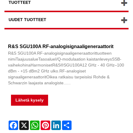
TUOTTEET
UUDET TUOTTEET
R&S SGU100A RF-analogisignaaligeneraattorit
R&S SGU100A RF-analogisignaaligeneraattorittuotteen
nimiTaajuusalueTasoalueI/Q-modulaation kaistanleveysSSB-
vaihekohinaHarmonisetR&S®SGU100A12 GHz - 40 GHz–100
dBm - +15 dBm2 GHz ulko.RF-analogiset
signaaligeneraattoritOikea ratkaisu tarpeisiisi Rohde &
Schwarzin laajasta analogiste......
Lähetä kysely
Facebook
X
WhatsApp
Pinterest
LinkedIn
Share