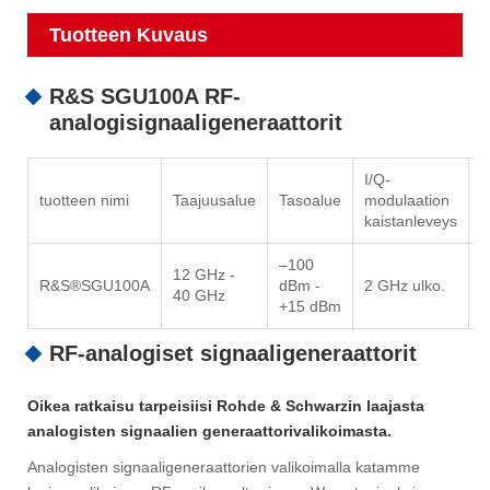
Tuotteen Kuvaus
R&S SGU100A RF-
analogisignaaligeneraattorit
I/Q-
S
tuotteen nimi
Taajuusalue
Tasoalue
modulaation
v
kaistanleveys
–100
12 GHz -
R&S®SGU100A
dBm -
2 GHz ulko.
<
40 GHz
+15 dBm
RF-analogiset signaaligeneraattorit
Oikea ratkaisu tarpeisiisi Rohde & Schwarzin laajasta
analogisten signaalien generaattorivalikoimasta.
Analogisten signaaligeneraattorien valikoimalla katamme