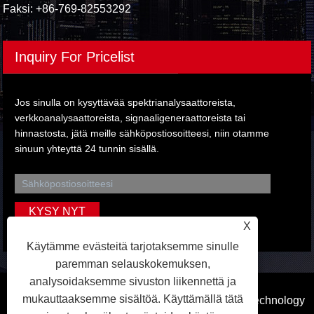
Faksi: +86-769-82553292
Inquiry For Pricelist
Jos sinulla on kysyttävää spektrianalysaattoreista,
verkkoanalysaattoreista, signaaligeneraattoreista tai
hinnastosta, jätä meille sähköpostiosoitteesi, niin otamme
sinuun yhteyttä 24 tunnin sisällä.
X
Käytämme evästeitä tarjotaksemme sinulle
paremman selauskokemuksen,
analysoidaksemme sivuston liikennettä ja
mukauttaaksemme sisältöä. Käyttämällä tätä
Copyright © 2023 Dongguan Qihang Electronic Technology