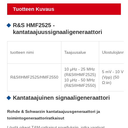
Tuotteen Kuvaus
R&S HMF2525 -
kantataajuussignaaligeneraattori
tuotteen nimi
Taajuusalue
Ulostulojännit
10 μHz - 25 MHz
5 mV - 10 V
(R&S®HMF2525)
R&S®HMF2525/HMF2550
(Vpp) (50
10 μHz - 50 MHz
Ω:iin)
(R&S®HMF2550)
Kantataajuinen signaaligeneraattori
Rohde & Schwarzin kantataajuusgeneraattori ja
toimintogeneraattoriratkaisut
Löydä oikeat T&M-ratkaisut sovelluksiin, jotka vaativat