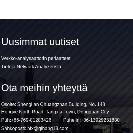
Uusimmat uutiset
Verkko-analysaattorin periaatteet
Tietoja Network Analyzerista
Ota meihin yhteyttä
Osoite: Shenglian Chuangzhan Building, No. 148
Hongye North Road, Tangxia Town, Dongguan City
Puh:
+86-769-81283426
Puhelin:
+86-13929231880
Sähköposti:
hlx@qihang18.com