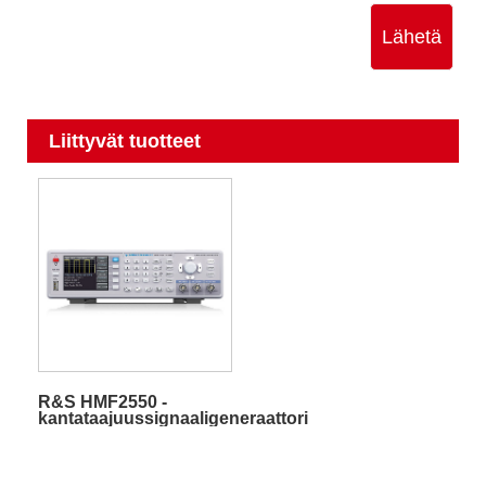
Lähetä
Liittyvät tuotteet
R&S HMF2550 -
kantataajuussignaaligeneraattori