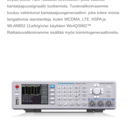
kantataajuussignaalin tuottamista. Tuotevalikoimaamme
kuuluu vakiintunut kantataajuusgeneraattori, joka tukee monia
langattomia standardeja, kuten WCDMA, LTE, HSPA ja
WLAN802.11a/b/g/n/ac käyttäen WinIQSIM2™.
Ratkaisuvalikoimamme sisältää myös toimintogeneraattoreita.