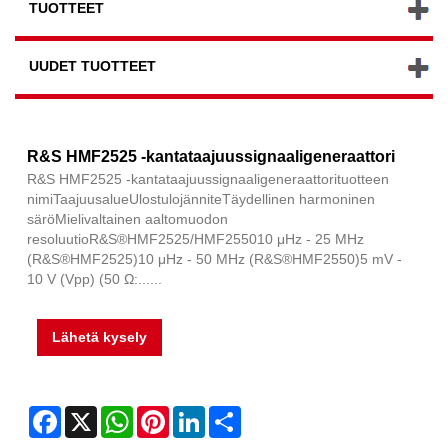
TUOTTEET
UUDET TUOTTEET
R&S HMF2525 -kantataajuussignaaligeneraattori
R&S HMF2525 -kantataajuussignaaligeneraattorituotteen
nimiTaajuusalueUlostulojänniteTäydellinen harmoninen
säröMielivaltainen aaltomuodon
resoluutioR&S®HMF2525/HMF255010 μHz - 25 MHz
(R&S®HMF2525)10 μHz - 50 MHz (R&S®HMF2550)5 mV -
10 V (Vpp) (50 Ω:......
Lähetä kysely
Facebook
X
WhatsApp
Pinterest
LinkedIn
Share