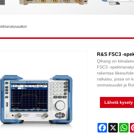
trianalysaattori
R&S FSC3 -spekt
Qihang on kiinalain
FSC3 -spektrianaly
rakentaa liikesuhd
ratkaisu, jossa on 
ominaisuudet ja Ro
Lähetä kysely
Facebook
X
Wh