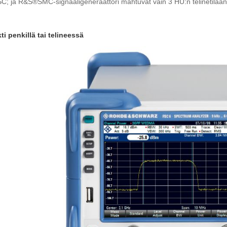
; ja R&S®SMC-signaaligeneraattori mahtuvat vain 3 HU:n telinetilaan
i penkillä tai telineessä