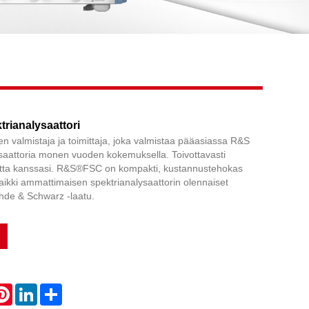
Live
rianalysaattori
en valmistaja ja toimittaja, joka valmistaa pääasiassa R&S
saattoria monen vuoden kokemuksella. Toivottavasti
etta kanssasi. R&S®FSC on kompakti, kustannustehokas
kaikki ammattimaisen spektrianalysaattorin olennaiset
hde & Schwarz -laatu.
atsApp
Pinterest
LinkedIn
Share