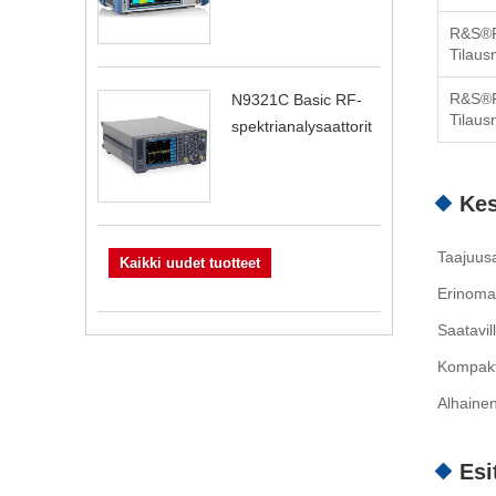
R&S®
Tilau
R&S®
N9321C Basic RF-
Tilau
spektrianalysaattorit
Kes
Taajuus
Kaikki uudet tuotteet
Erinomai
Saatavil
Kompakt
Alhainen
Esi