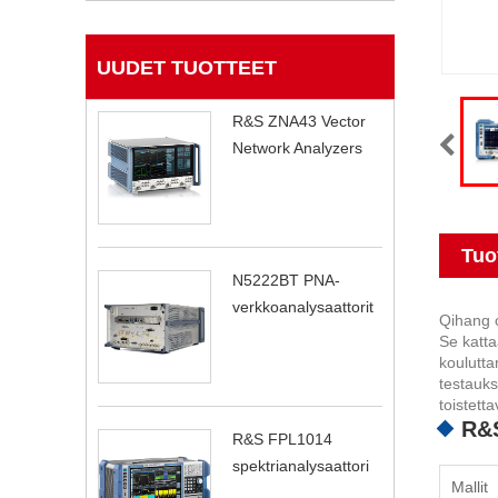
UUDET TUOTTEET
R&S ZNA43 Vector
Network Analyzers
Tuo
N5222BT PNA-
verkkoanalysaattorit
Qihang o
Se katta
koulutta
testauks
toistetta
R&S
R&S FPL1014
spektrianalysaattori
Mallit