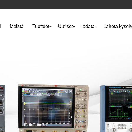
i
Meistä
Tuotteet
Uutiset
ladata
Lähetä kysel