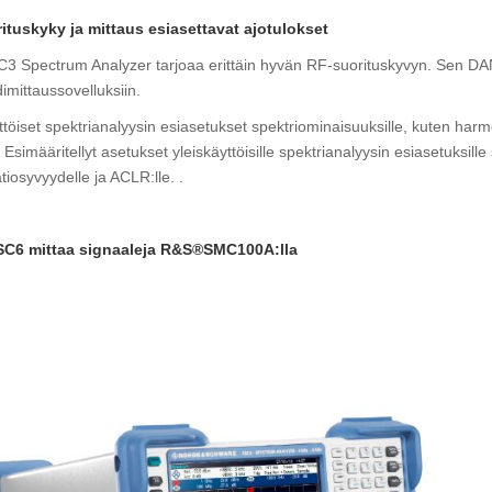
ituskyky ja mittaus esiasettavat ajotulokset
 Spectrum Analyzer tarjoaa erittäin hyvän RF-suorituskyvyn. Sen DANL-
imittaussovelluksiin.
ttöiset spektrianalyysin esiasetukset spektriominaisuuksille, kuten harm
 Esimääritellyt asetukset yleiskäyttöisille spektrianalyysin esiasetuksill
iosyvyydelle ja ACLR:lle. .
C6 mittaa signaaleja R&S®SMC100A:lla