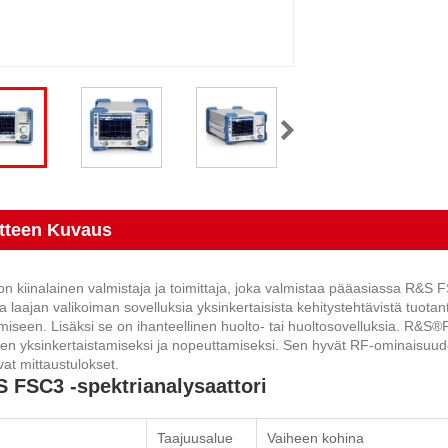
tteen Kuvaus
n kiinalainen valmistaja ja toimittaja, joka valmistaa pääasiassa R&S
a laajan valikoiman sovelluksia yksinkertaisista kehitystehtävistä tuota
miseen. Lisäksi se on ihanteellinen huolto- tai huoltosovelluksia. R&S®
en yksinkertaistamiseksi ja nopeuttamiseksi. Sen hyvät RF-ominaisuudet
vat mittaustulokset.
 FSC3 -spektrianalysaattori
Taajuusalue
Vaiheen kohina