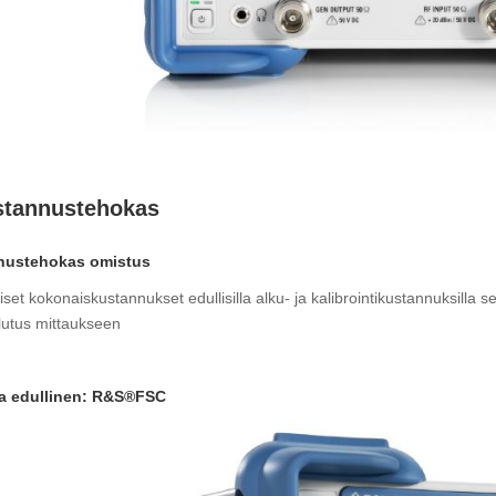
tannustehokas
nustehokas omistus
set kokonaiskustannukset edullisilla alku- ja kalibrointikustannuksilla s
lutus mittaukseen
ja edullinen: R&S®FSC