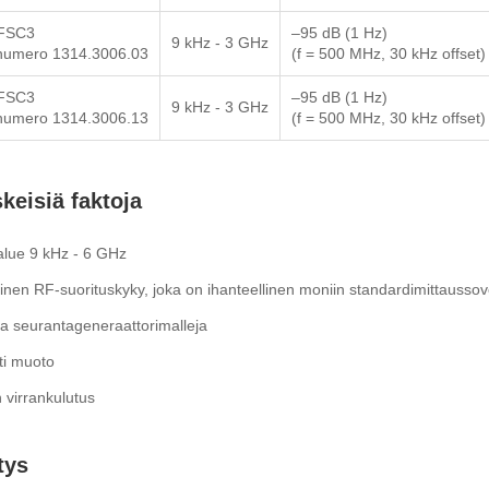
FSC3
–95 dB (1 Hz)
9 kHz - 3 GHz
snumero 1314.3006.03
(f = 500 MHz, 30 kHz offset)
FSC3
–95 dB (1 Hz)
9 kHz - 3 GHz
snumero 1314.3006.13
(f = 500 MHz, 30 kHz offset)
keisiä faktoja
alue 9 kHz - 6 GHz
nen RF-suorituskyky, joka on ihanteellinen moniin standardimittaussove
la seurantageneraattorimalleja
i muoto
 virrankulutus
tys