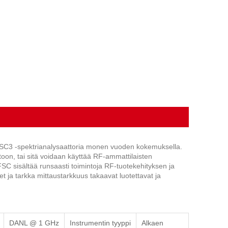
 FSC3 -spektrianalysaattoria monen vuoden kokemuksella.
ntoon, tai sitä voidaan käyttää RF-ammattilaisten
FSC sisältää runsaasti toimintoja RF-tuotekehityksen ja
 ja tarkka mittaustarkkuus takaavat luotettavat ja
DANL @ 1 GHz
Instrumentin tyyppi
Alkaen