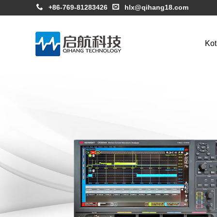
+86-769-81283426
hlx@qihang18.com
Kot