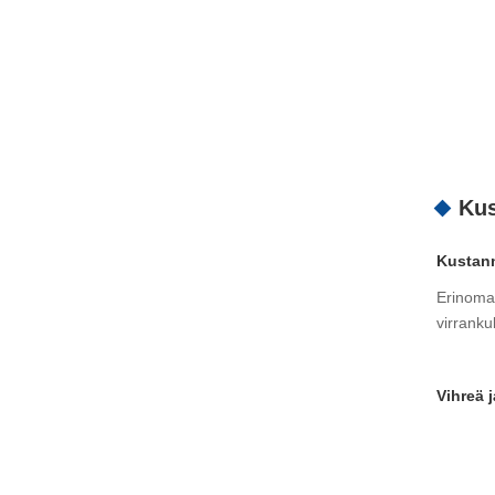
Kus
Kustan
Erinomai
virranku
Vihreä 