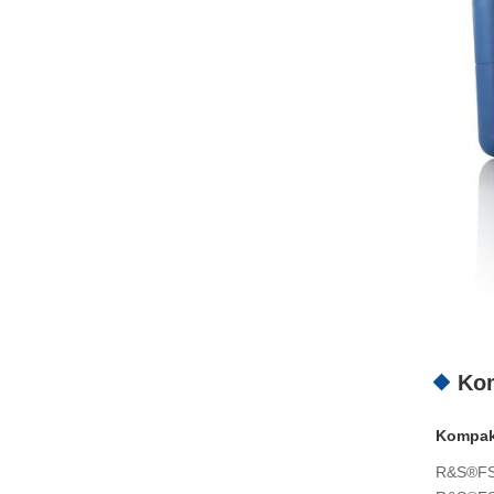
Ko
Kompak
R&S®FSC: