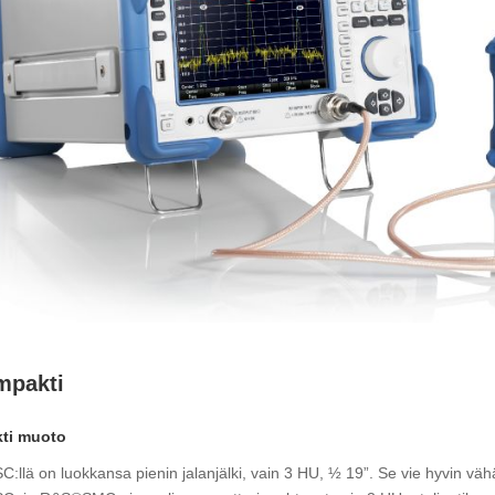
mpakti
ti muoto
llä on luokkansa pienin jalanjälki, vain 3 HU, ½ 19”. Se vie hyvin väh