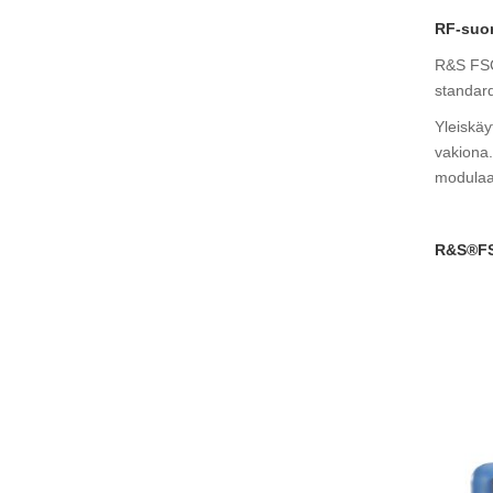
RF-suor
R&S FSC3
standard
Yleiskäy
vakiona.
modulaat
R&S®FS