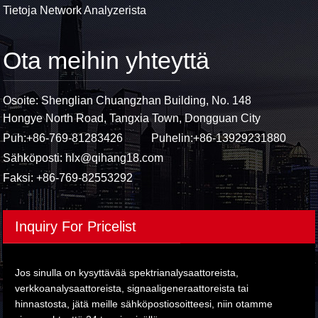
Tietoja Network Analyzerista
Ota meihin yhteyttä
Osoite: Shenglian Chuangzhan Building, No. 148
Hongye North Road, Tangxia Town, Dongguan City
Puh:
+86-769-81283426
Puhelin:
+86-13929231880
Sähköposti:
hlx@qihang18.com
Faksi: +86-769-82553292
Inquiry For Pricelist
Jos sinulla on kysyttävää spektrianalysaattoreista,
verkkoanalysaattoreista, signaaligeneraattoreista tai
hinnastosta, jätä meille sähköpostiosoitteesi, niin otamme