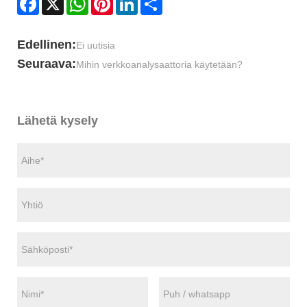
Edellinen:
Ei uutisia
Seuraava:
Mihin verkkoanalysaattoria käytetään?
Lähetä kysely