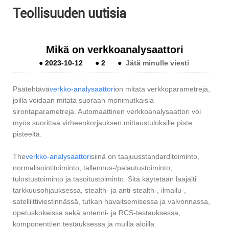
Teollisuuden uutisia
Mikä on verkkoanalysaattori
●
2023-10-12
●
2
●
Jätä minulle viesti
Päätehtävä
verkko-analysaattori
on mitata verkkoparametreja,
joilla voidaan mitata suoraan monimutkaisia ​​
sirontaparametreja. Automaattinen verkkoanalysaattori voi
myös suorittaa virheenkorjauksen mittaustuloksille piste
pisteeltä.
The
verkko-analysaattori
siinä on taajuusstandarditoiminto,
normalisointitoiminto, tallennus-/palautustoiminto,
tulostustoiminto ja tasoitustoiminto. Sitä käytetään laajalti
tarkkuusohjauksessa, stealth- ja anti-stealth-, ilmailu-,
satelliittiviestinnässä, tutkan havaitsemisessa ja valvonnassa,
opetuskokeissa sekä antenni- ja RCS-testauksessa,
komponenttien testauksessa ja muilla aloilla.