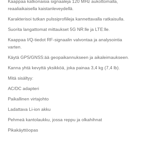
Kaappaa katkonaisia ​​signaaleja 120 MHz aukottomalla,
reaaliaikaisella kaistanleveydellä.
Karakterisoi tutkan pulssiprofiileja kannettavalla ratkaisulla.
Suorita langattomat mittaukset 5G NR:lle ja LTE:lle.
Kaappaa I/Q-tiedot RF-signaalin valvontaa ja analysointia
varten.
Käytä GPS/GNSS:ää geopaikannukseen ja aikaleimaukseen.
Kanna yhtä kevyttä yksikköä, joka painaa 3,4 kg (7,4 lb).
Mitä sisältyy:
AC/DC adapteri
Paikallinen virtajohto
Ladattava Li-ion akku
Pehmeä kantolaukku, jossa reppu ja olkahihnat
Pikakäyttöopas