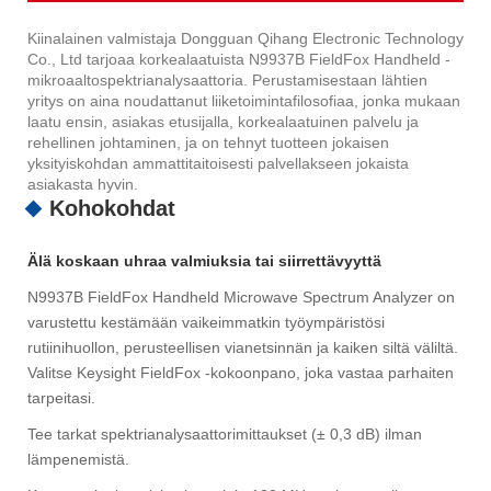
Kiinalainen valmistaja Dongguan Qihang Electronic Technology
Co., Ltd tarjoaa korkealaatuista N9937B FieldFox Handheld -
mikroaaltospektrianalysaattoria. Perustamisestaan ​​lähtien
yritys on aina noudattanut liiketoimintafilosofiaa, jonka mukaan
laatu ensin, asiakas etusijalla, korkealaatuinen palvelu ja
rehellinen johtaminen, ja on tehnyt tuotteen jokaisen
yksityiskohdan ammattitaitoisesti palvellakseen jokaista
asiakasta hyvin.
Kohokohdat
Älä koskaan uhraa valmiuksia tai siirrettävyyttä
N9937B FieldFox Handheld Microwave Spectrum Analyzer on
varustettu kestämään vaikeimmatkin työympäristösi
rutiinihuollon, perusteellisen vianetsinnän ja kaiken siltä väliltä.
Valitse Keysight FieldFox -kokoonpano, joka vastaa parhaiten
tarpeitasi.
Tee tarkat spektrianalysaattorimittaukset (± 0,3 dB) ilman
lämpenemistä.