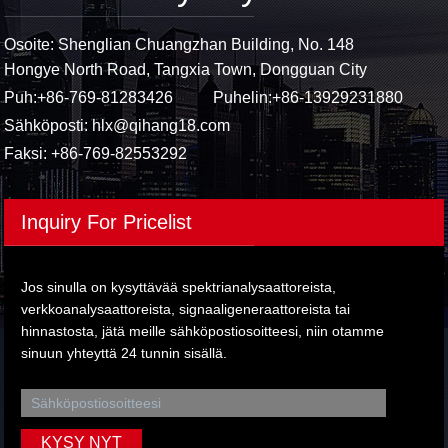
Osoite: Shenglian Chuangzhan Building, No. 148
Hongye North Road, Tangxia Town, Dongguan City
Puh:
+86-769-81283426
Puhelin:
+86-13929231880
Sähköposti:
hlx@qihang18.com
Faksi: +86-769-82553292
Inquiry For Pricelist
Jos sinulla on kysyttävää spektrianalysaattoreista,
verkkoanalysaattoreista, signaaligeneraattoreista tai
hinnastosta, jätä meille sähköpostiosoitteesi, niin otamme
sinuun yhteyttä 24 tunnin sisällä.