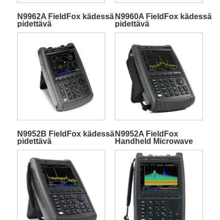
N9962A FieldFox kädessä
N9960A FieldFox kädessä
pidettävä
pidettävä
mikroaaltospektrianalysaattori
mikroaaltospektrianalysaatt
N9952B FieldFox kädessä
N9952A FieldFox
pidettävä
Handheld Microwave
mikroaaltospektrianalysaattori
spektrianalysaattori