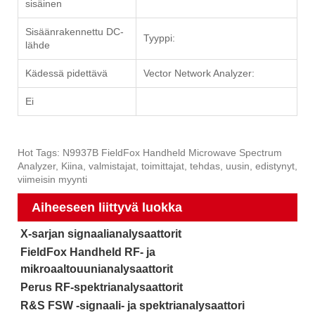
sisäinen
Sisäänrakennettu DC-
Tyyppi:
lähde
Kädessä pidettävä
Vector Network Analyzer:
Ei
Hot Tags: N9937B FieldFox Handheld Microwave Spectrum
Analyzer, Kiina, valmistajat, toimittajat, tehdas, uusin, edistynyt,
viimeisin myynti
Aiheeseen liittyvä luokka
X-sarjan signaalianalysaattorit
FieldFox Handheld RF- ja
mikroaaltouunianalysaattorit
Perus RF-spektrianalysaattorit
R&S FSW -signaali- ja spektrianalysaattori