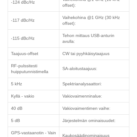
-124 dBc/Hz
offset):
Vaihekohina @1 GHz (30 kHz
-117 dBc/Hz
offset):
Tehon mittaus USB-anturin
-115 dBc/Hz
avulla:
Taajuus-offset
CW tai pyyhkäisytaajuus
RF-pulssitesti
SA-aloitustaajuus:
huipputunnistimella
5 kHz
Spektrianalysaattori:
Kyllä - vakio
Vakiovaimenninalue:
40 dB
Vakiovaimentimen vaihe:
5 dB
Järjestelmän ominaisuudet:
GPS-vastaanotin - Vain
Kaukosäädinominaisuus