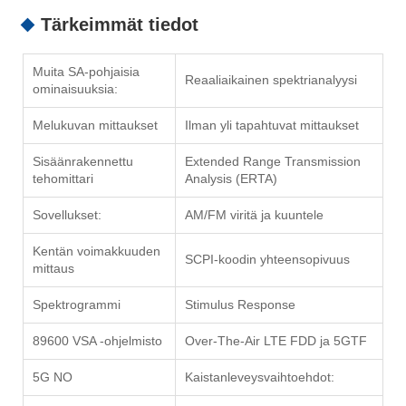
Tärkeimmät tiedot
Muita SA-pohjaisia ​​
Reaaliaikainen spektrianalyysi
ominaisuuksia:
Melukuvan mittaukset
Ilman yli tapahtuvat mittaukset
Sisäänrakennettu
Extended Range Transmission
tehomittari
Analysis (ERTA)
Sovellukset:
AM/FM viritä ja kuuntele
Kentän voimakkuuden
SCPI-koodin yhteensopivuus
mittaus
Spektrogrammi
Stimulus Response
89600 VSA -ohjelmisto
Over-The-Air LTE FDD ja 5GTF
5G NO
Kaistanleveysvaihtoehdot: