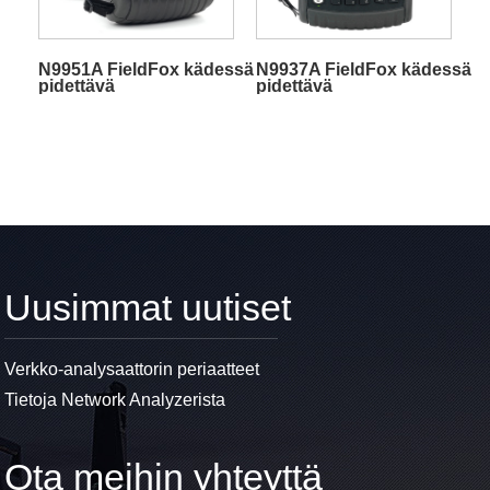
N9951A FieldFox kädessä
N9937A FieldFox kädessä
pidettävä
pidettävä
mikroaaltospektrianalysaattori
mikroaaltospektrianalysaatt
Uusimmat uutiset
Verkko-analysaattorin periaatteet
Tietoja Network Analyzerista
Ota meihin yhteyttä