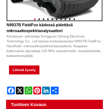
N9937B FieldFox kädessä pidettävä
mikroaaltospektrianalysaattori
Kiinalainen valmistaja Dongguan Qihang Electronic
Technology Co., Ltd tarjoaa korkealaatuista N9937B FieldFox
Handheld -mikroaaltospektrianalysaattoria. Kaappaa
katkonaisia ​​signaaleja 120 MHz aukottomalla, reaaliaikaisella
kaistanleveydellä.
Lähetä kysely
Facebook
X
WhatsApp
Pinterest
LinkedIn
Share
Tuotteen Kuvaus