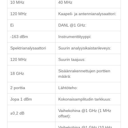
10 MHz
40 MHz
120 MHz
Kaapeli- ja antennianalysaattori:
Ei
DANL @1 GHz:
-163 dBm
Instrumenttityyppi:
Spektrianalysaattori
Suurin analyysikaistanleveys:
120 MHz
Suurin taajuus:
Sisäänrakennettujen porttien
18 GHz
määrä:
2 porttia
Lähtöteho:
Jopa 1 dBm
Kokonaisamplitudin tarkkuus:
Vaihekohina @1 GHz (1 MHz
±0,2 dB
offset):
Vaihekohina @1 GHz (10 kHz