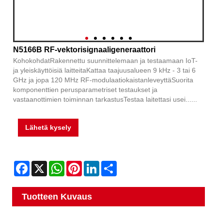
N5166B RF-vektorisignaaligeneraattori
KohokohdatRakennettu suunnittelemaan ja testaamaan IoT-
ja yleiskäyttöisiä laitteitaKattaa taajuusalueen 9 kHz - 3 tai 6
GHz ja jopa 120 MHz RF-modulaatiokaistanleveyttäSuorita
komponenttien perusparametriset testaukset ja
vastaanottimien toiminnan tarkastusTestaa laitettasi usei......
Lähetä kysely
Facebook
X
WhatsApp
Pinterest
LinkedIn
Share
Tuotteen Kuvaus