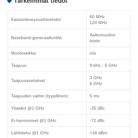
Tärkeimmät tiedot
60 MHz
Kaistanleveysvaihtoehdot:
120 MHz
Aaltomuodon
Baseband-generaattoritila:
toisto
Muotoseikka:
n/a
Taajuus:
9 kHz - 6 GHz
3 GHz
Taajuusasetukset:
6 GHz
Taajuuden vaihto (tyypillinen):
5 ms
Yliaallot @1 GHz:
-35 dBc
Ei-harmoniset @1 GHz:
-72 dBc
Lähtöteho @1 GHz:
+18 dBm