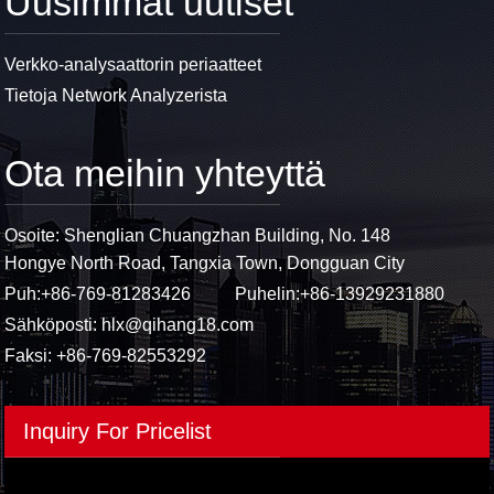
Uusimmat uutiset
Verkko-analysaattorin periaatteet
Tietoja Network Analyzerista
Ota meihin yhteyttä
Osoite: Shenglian Chuangzhan Building, No. 148
Hongye North Road, Tangxia Town, Dongguan City
Puh:
+86-769-81283426
Puhelin:
+86-13929231880
Sähköposti:
hlx@qihang18.com
Faksi: +86-769-82553292
Inquiry For Pricelist