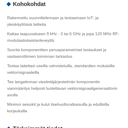
Kohokohdat
Rakennettu suunnittelemaan ja testaamaan IoT- ja
yleiskäyttöisiä laitteita
Kattaa taajuusalueen 9 kHz - 3 tai 6 GHz ja jopa 120 MHz RF-
modulaatiokaistanleveyttä
Suorita komponenttien perusparametriset testaukset ja
vastaanottimien toiminnan tarkastus
Testaa laitettasi useilla vahvistetuilla, standardien mukaisilla
vektorisignaaleilla
Tee langattoman viestintäjärjestelmän komponentin
vianmääritys helposti luotettavan vektorisignaaligeneraattorin
avulla
Minimoi seisokit ja kulut itsehuoltoratkaisuilla ja edullisilla
korjauksilla