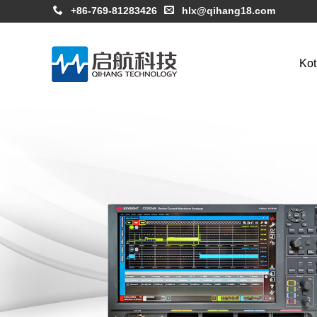
+86-769-81283426
hlx@qihang18.com
Kot