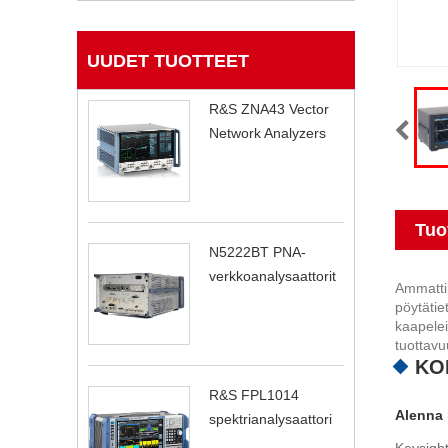
UUDET TUOTTEET
R&S ZNA43 Vector
Network Analyzers
Tuo
N5222BT PNA-
verkkoanalysaattorit
Ammattim
pöytätie
kaapelei
tuottavu
KO
R&S FPL1014
Alenna 
spektrianalysaattori
Keysight