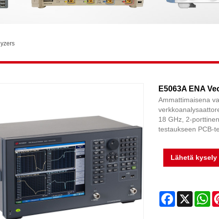
lyzers
E5063A ENA Vect
Ammattimaisena val
verkkoanalysaattore
18 GHz, 2-porttinen,
testaukseen PCB-tes
Lähetä kysely
Facebook
X
Wh