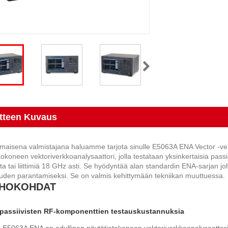
tteen Kuvaus
aisena valmistajana haluamme tarjota sinulle E5063A ENA Vector -ver
tokoneen vektoriverkkoanalysaattori, jolla testataan yksinkertaisia ​​pas
ta tai liittimiä 18 GHz asti. Se hyödyntää alan standardin ENA-sarjan
uden parantamiseksi. Se on valmis kehittymään tekniikan muuttuessa.
HOKOHDAT
passiivisten RF-komponenttien testauskustannuksia
 E5063A ENA on edullinen pöytätietokoneen vektoriverkkoanalysaattori, jo