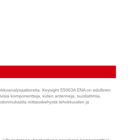
kkoanalysaattoreita. Keysight E5063A ENA on edullinen
siivisia komponentteja, kuten antenneja, suodattimia,
 johdonmukaista mittauskehystä tehokkuuden ja
lla testataan yksinkertaisia ​​passiivisia komponentteja,