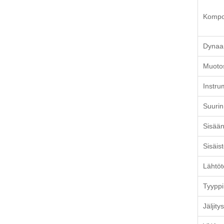
Kompon
Dynaa
Muotos
Instru
Suurin
Sisään
Sisäis
Lähtöt
Tyyppi
Jäljity