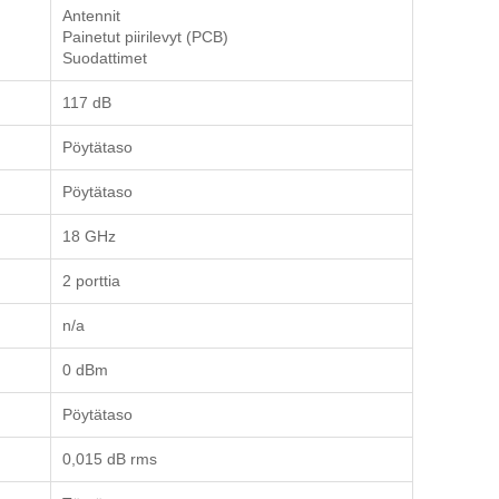
Antennit
Painetut piirilevyt (PCB)
Suodattimet
117 dB
Pöytätaso
Pöytätaso
18 GHz
2 porttia
n/a
0 dBm
Pöytätaso
0,015 dB rms