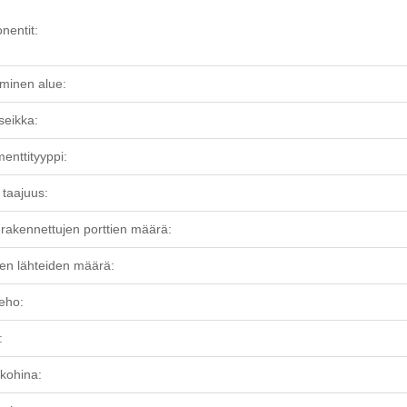
entit:
minen alue:
eikka:
menttityyppi:
 taajuus:
rakennettujen porttien määrä:
ten lähteiden määrä:
eho:
:
skohina: