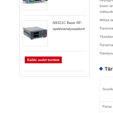
kuten an
mittausk
Mittaa l
N9321C Basic RF-
Paranna 
spektrianalysaattorit
Yksinkert
Paranna 
Päivitys
Kaikki uudet tuotteet
Tär
Sovell
Paras 