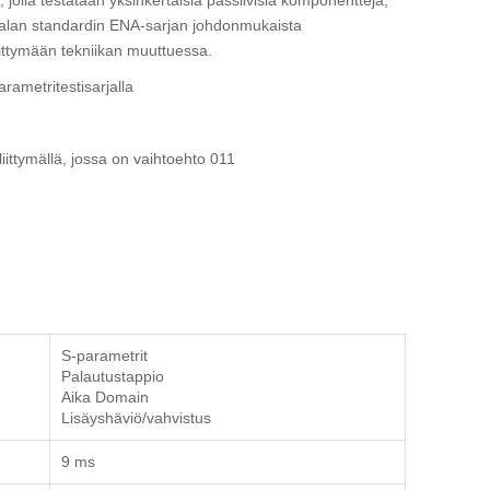
ää alan standardin ENA-sarjan johdonmukaista
ittymään tekniikan muuttuessa.
rametritestisarjalla
öliittymällä, jossa on vaihtoehto 011
S-parametrit
Palautustappio
Aika Domain
Lisäyshäviö/vahvistus
9 ms