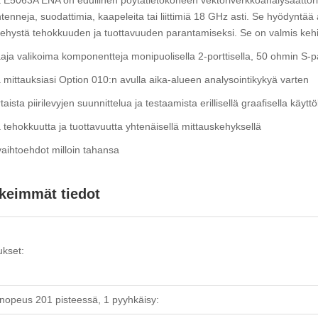
tenneja, suodattimia, kaapeleita tai liittimiä 18 GHz asti. Se hyödynt
ehystä tehokkuuden ja tuottavuuden parantamiseksi. Se on valmis keh
aaja valikoima komponentteja monipuolisella 2-porttisella, 50 ohmin S-pa
mittauksiasi Option 010:n avulla aika-alueen analysointikykyä varten
aista piirilevyjen suunnittelua ja testaamista erillisellä graafisella käytt
tehokkuutta ja tuottavuutta yhtenäisellä mittauskehyksellä
vaihtoehdot milloin tahansa
keimmät tiedot
ukset:
nopeus 201 pisteessä, 1 pyyhkäisy: