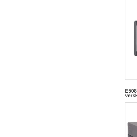
E508
verkk