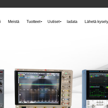
i
Meistä
Tuotteet
Uutiset
ladata
Lähetä kysel