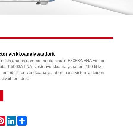
Live
or verkkoanalysaattorit
mistajana haluamme tarjota sinulle E5063A ENA Vector -
ita. E5063A ENA -vektoriverkkoanalysaattori, 100 kHz -
 on edullinen verkkoanalysaattori passiivisten laitteiden
tivaihtoehdolla.
atsApp
Pinterest
LinkedIn
Share