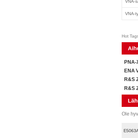
VNA-sa
VNA-ty
Hot Tags
Aih
PNA-X
ENA V
R&S Z
R&S Z
Läh
Ole hyv