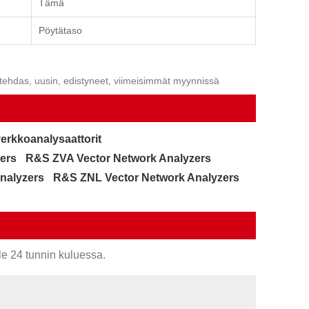
Tämä
Pöytätaso
, tehdas, uusin, edistyneet, viimeisimmät myynnissä
erkkoanalysaattorit
ers
R&S ZVA Vector Network Analyzers
nalyzers
R&S ZNL Vector Network Analyzers
le 24 tunnin kuluessa.